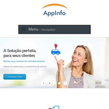
Menu -
Navigation
A Solução perfeita,
para seus clientes
Monte sua central de monitoramento
Software de rastreamento e monitoramento de veículos
CONTROLE TOTAL